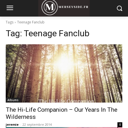
Tags
Teenage Fanclub
Tag:
Teenage Fanclub
Albums
The Hi-Life Companion – Our Years In The
Wilderness
jeremie
-
22 septembre 2014
0