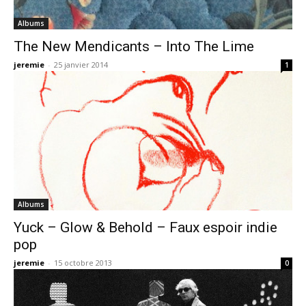
Albums
The New Mendicants – Into The Lime
jeremie
-
25 janvier 2014
1
Albums
Yuck – Glow & Behold – Faux espoir indie
pop
jeremie
-
15 octobre 2013
0