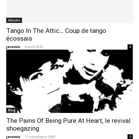
Albums
Tango In The Attic… Coup de tango
écossais
jeremie
-
4 août 2010
0
Blog
The Pains Of Being Pure At Heart, le revival
shoegazing
jeremie
-
17 novembre 2009
0