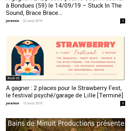
à Bondues (59) le 14/09/19 – Stuck In The
Sound, Brace Brace…
jeremie
-
22 août 2019
0
Rock US
A gagner : 2 places pour le Strawberry Fest,
le festival psyché/garage de Lille [Terminé]
jeremie
-
13 août 2019
0