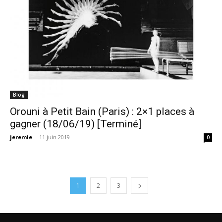
Blog
Orouni à Petit Bain (Paris) : 2×1 places à
gagner (18/06/19) [Terminé]
jeremie
-
11 juin 2019
0
1
2
3