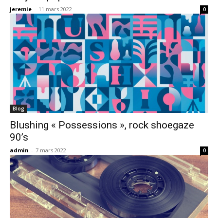
jeremie
-
11 mars 2022
0
Blog
Blushing « Possessions », rock shoegaze
90’s
admin
-
7 mars 2022
0