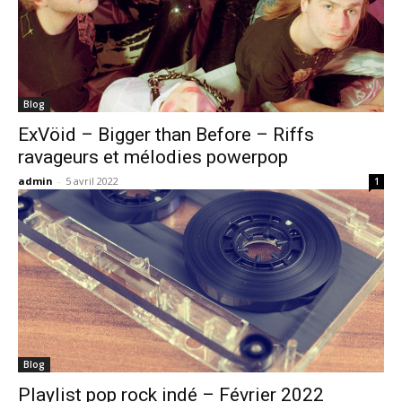
Blog
ExVöid – Bigger than Before – Riffs
ravageurs et mélodies powerpop
admin
-
5 avril 2022
1
Blog
Playlist pop rock indé – Février 2022