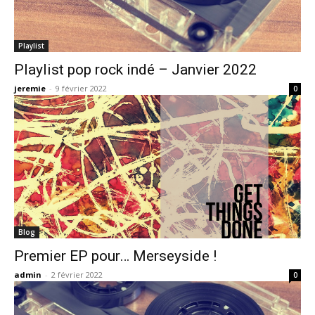
Playlist
Playlist pop rock indé – Janvier 2022
jeremie
-
9 février 2022
0
Blog
Premier EP pour… Merseyside !
admin
-
2 février 2022
0