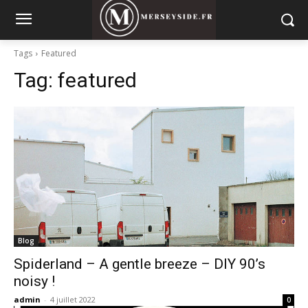
Tags
Featured
Tag:
featured
Blog
Spiderland – A gentle breeze – DIY 90’s
noisy !
admin
-
4 juillet 2022
0