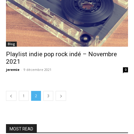
Blog
Playlist indie pop rock indé – Novembre
2021
jeremie
-
9 décembre 2021
0
1
2
3
MOST READ