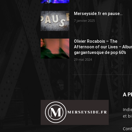
Merseyside.fr en pause…
7 janvier 2025
Olivier Rocabois – The
Afternoon of our Lives – Alb
gargantuesque de pop 60’s
29 mai 2024
A 
Indi
et b
Cont