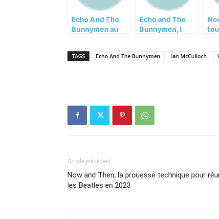
Echo And The
Echo and The
Nou
Bunnymen au
Bunnymen, I
tou
Bataclan le 19
think I Need It
Ec
janvier 2012
Too en
Bu
TAGS
Echo And The Bunnymen
Ian McCulloch
téléchargement
gratuit
Article précédent
Now and Then, la prouesse technique pour réu
les Beatles en 2023