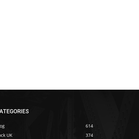
ATEGORIES
log
614
ock UK
374