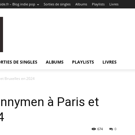
ide.fr – Blog indie pop
Sorties de singles
Albums
Playlists
Livres
RTIES DE SINGLES
ALBUMS
PLAYLISTS
LIVRES
et Bruxelles en 2024
nnymen à Paris et
4
674
0