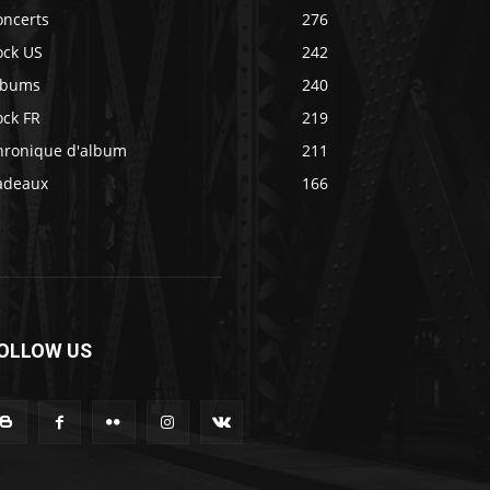
oncerts
276
ock US
242
lbums
240
ock FR
219
hronique d'album
211
adeaux
166
OLLOW US