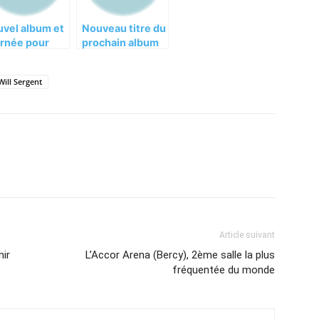
vel album et
Nouveau titre du
rnée pour
prochain album
ho And The
de Echo And The
nnymen
Bunnymen
Will Sergent
Article suivant
nir
L’Accor Arena (Bercy), 2ème salle la plus
fréquentée du monde