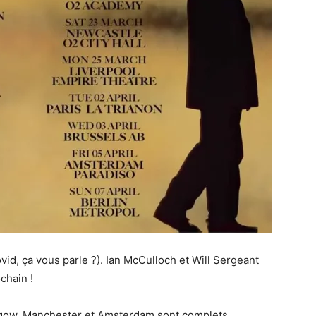
vid, ça vous parle ?). Ian McCulloch et Will Sergeant
chain !
sgow, Manchester et Amsterdam sont complets