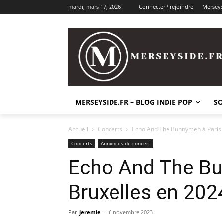
mardi, mars 17, 2026
Connecter / rejoindre
Merseys
MERSEYSIDE.FR – BLOG INDIE POP
SO
Accueil
Concerts
Echo And The Bunnymen à Paris 
Concerts
Annonces de concert
Echo And The Bu
Bruxelles en 202
Par
jeremie
-
6 novembre 2023