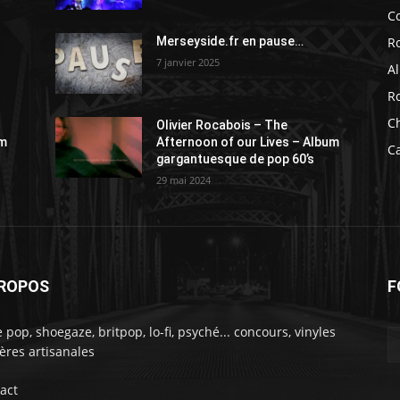
C
R
Merseyside.fr en pause…
7 janvier 2025
A
R
C
Olivier Rocabois – The
um
Afternoon of our Lives – Album
C
gargantuesque de pop 60’s
29 mai 2024
PROPOS
F
e pop, shoegaze, britpop, lo-fi, psyché... concours, vinyles
ières artisanales
act