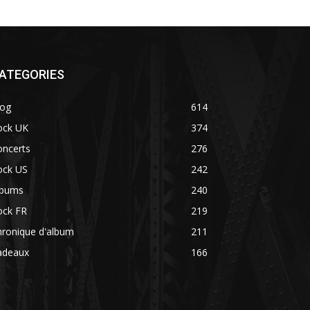
ATEGORIES
log
614
ock UK
374
oncerts
276
ock US
242
lbums
240
ock FR
219
hronique d'album
211
adeaux
166