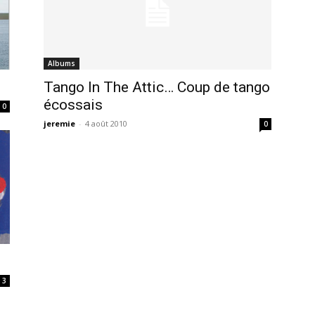
Albums
Tango In The Attic… Coup de tango
écossais
0
jeremie
-
4 août 2010
0
3