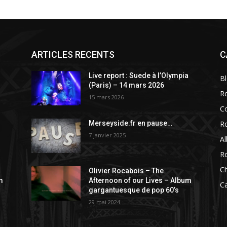
ARTICLES RECENTS
C
a
Live report : Suede à l’Olympia
B
(Paris) – 14 mars 2026
R
15 mars 2026
C
R
Merseyside.fr en pause…
7 janvier 2025
A
R
C
Olivier Rocabois – The
m
Afternoon of our Lives – Album
C
gargantuesque de pop 60’s
29 mai 2024