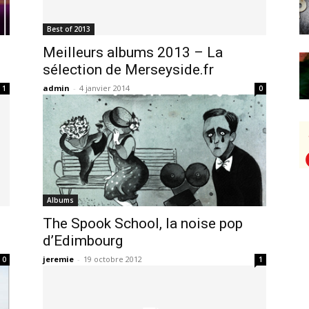
Best of 2013
Meilleurs albums 2013 – La
sélection de Merseyside.fr
admin
-
4 janvier 2014
1
0
Albums
The Spook School, la noise pop
d’Edimbourg
jeremie
-
19 octobre 2012
0
1