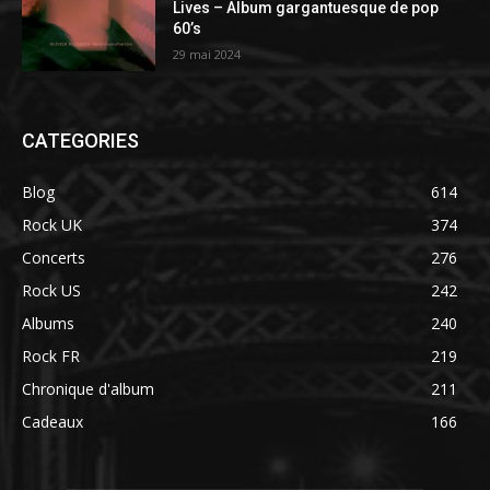
Lives – Album gargantuesque de pop
60’s
29 mai 2024
CATEGORIES
Blog
614
Rock UK
374
Concerts
276
Rock US
242
Albums
240
Rock FR
219
Chronique d'album
211
Cadeaux
166