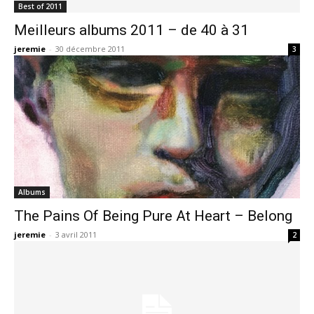
Best of 2011
Meilleurs albums 2011 – de 40 à 31
jeremie
-
30 décembre 2011
3
Albums
The Pains Of Being Pure At Heart – Belong
jeremie
-
3 avril 2011
2