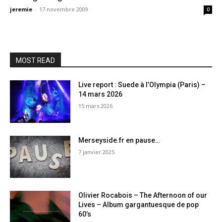
jeremie
-
17 novembre 2009
0
MOST READ
Live report : Suede à l’Olympia (Paris) –
14 mars 2026
15 mars 2026
Merseyside.fr en pause…
7 janvier 2025
Olivier Rocabois – The Afternoon of our
Lives – Album gargantuesque de pop
60’s