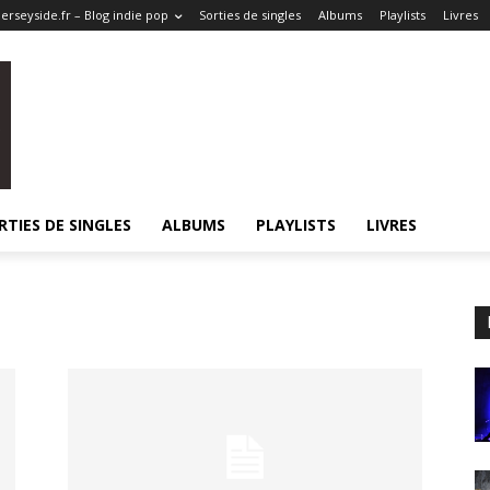
erseyside.fr – Blog indie pop
Sorties de singles
Albums
Playlists
Livres
RTIES DE SINGLES
ALBUMS
PLAYLISTS
LIVRES