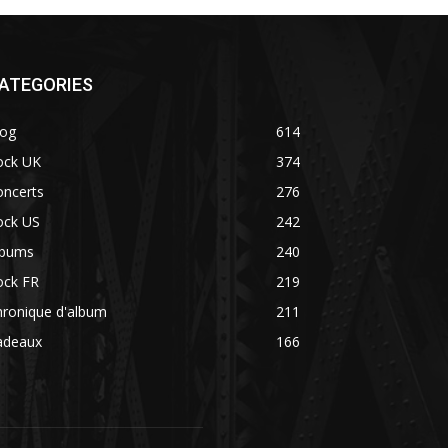
ATEGORIES
log
614
ock UK
374
oncerts
276
ock US
242
lbums
240
ock FR
219
hronique d'album
211
adeaux
166