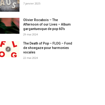
7 janvier 2025
Olivier Rocabois – The
Afternoon of our Lives – Album
gargantuesque de pop 60’s
29 mai 2024
The Death of Pop – FLOG – Fond
de shoegaze pour harmonies
vocales
22 mai 2024