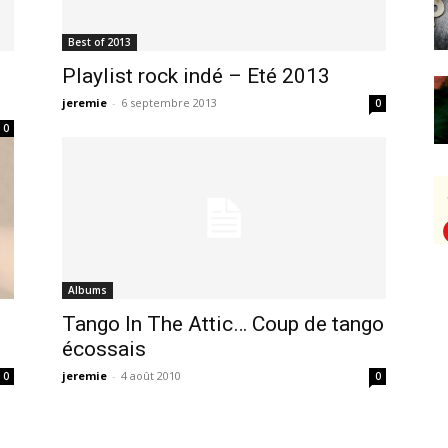
Best of 2013
Playlist rock indé – Eté 2013
jeremie
-
6 septembre 2013
0
0
Albums
Tango In The Attic… Coup de tango
écossais
jeremie
-
4 août 2010
0
0