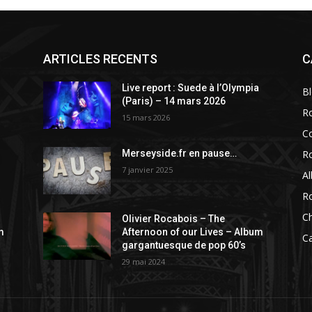
ARTICLES RECENTS
C
a
Live report : Suede à l’Olympia
B
(Paris) – 14 mars 2026
R
15 mars 2026
C
R
Merseyside.fr en pause…
7 janvier 2025
A
R
C
Olivier Rocabois – The
m
Afternoon of our Lives – Album
C
gargantuesque de pop 60’s
29 mai 2024