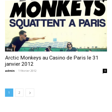
Blog
Arctic Monkeys au Casino de Paris le 31
janvier 2012
admin
-
1 février 2012
0
1
2