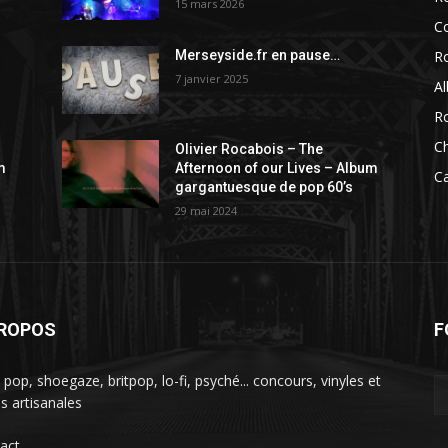
15 mars 2026
C
R
Merseyside.fr en pause…
7 janvier 2025
A
R
C
Olivier Rocabois – The
m
Afternoon of our Lives – Album
C
gargantuesque de pop 60’s
29 mai 2024
PROPOS
F
 pop, shoegaze, britpop, lo-fi, psyché... concours, vinyles et
es artisanales
act