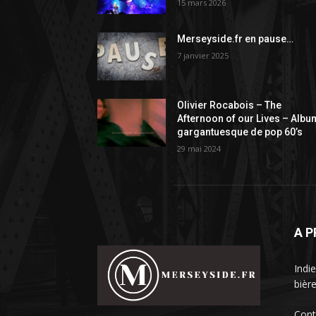
15 mars 2026
Merseyside.fr en pause…
7 janvier 2025
Olivier Rocabois – The
Afternoon of our Lives – Albu
gargantuesque de pop 60’s
29 mai 2024
A 
Indie
bièr
Cont