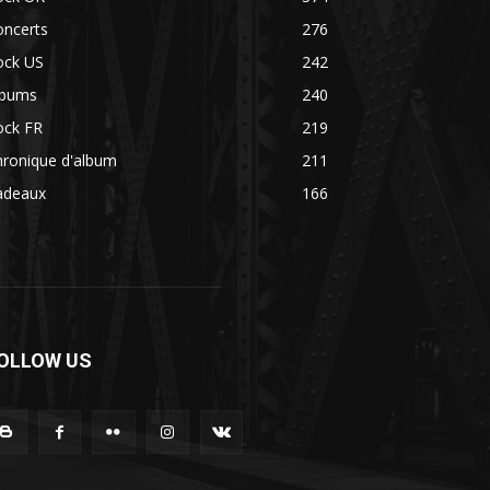
oncerts
276
ock US
242
lbums
240
ock FR
219
hronique d'album
211
adeaux
166
OLLOW US