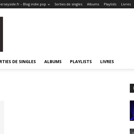
erseyside.fr – Blog indie pop
Sorties de singles
Albums
Playlists
Livres
RTIES DE SINGLES
ALBUMS
PLAYLISTS
LIVRES