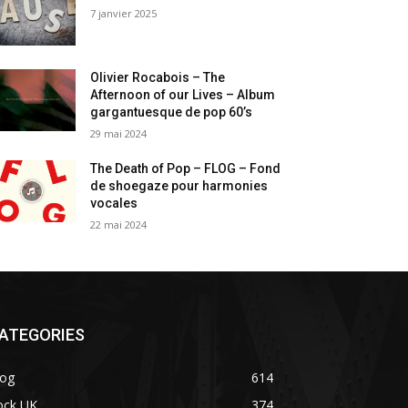
7 janvier 2025
Olivier Rocabois – The
Afternoon of our Lives – Album
gargantuesque de pop 60’s
29 mai 2024
The Death of Pop – FLOG – Fond
de shoegaze pour harmonies
vocales
22 mai 2024
ATEGORIES
log
614
ock UK
374