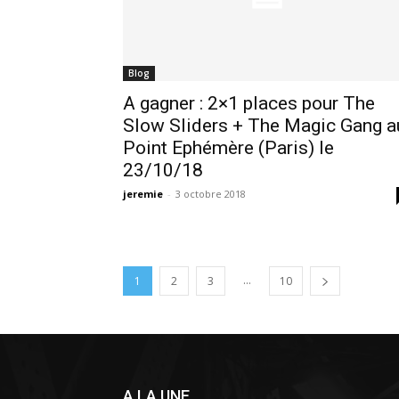
Blog
A gagner : 2×1 places pour The
Slow Sliders + The Magic Gang a
Point Ephémère (Paris) le
23/10/18
jeremie
-
3 octobre 2018
...
1
2
3
10
A LA UNE