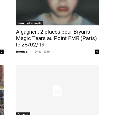
Born Bad Records
A gagner : 2 places pour Bryan’s
Magic Tears au Point FMR (Paris)
le 28/02/19
jeremie
-
1 février 2019
0
0
Cadeaux