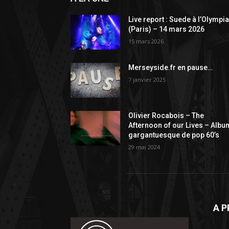
Live report : Suede à l’Olympi
(Paris) – 14 mars 2026
15 mars 2026
Merseyside.fr en pause…
7 janvier 2025
Olivier Rocabois – The
Afternoon of our Lives – Albu
gargantuesque de pop 60’s
29 mai 2024
A 