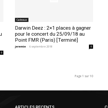
Cadeaux
Darwin Deez : 2×1 places à gagner
u
pour le concert du 25/09/18 au
Point FMR (Paris) [Terminé]
jeremie
-
6 septembre 2018
0
0
Page 1 sur 10
ARTICLES RECENTS
C