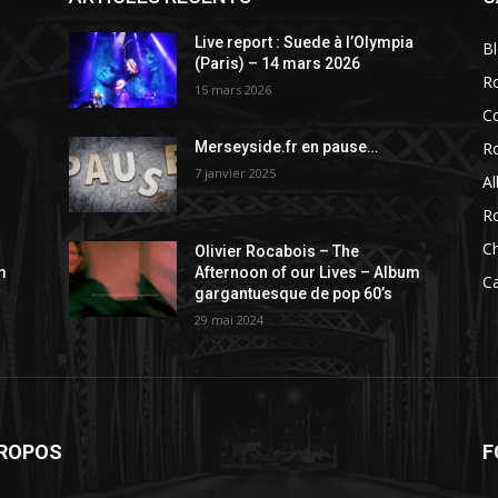
a
Live report : Suede à l’Olympia
B
(Paris) – 14 mars 2026
R
15 mars 2026
C
R
Merseyside.fr en pause…
7 janvier 2025
A
R
C
Olivier Rocabois – The
m
Afternoon of our Lives – Album
C
gargantuesque de pop 60’s
29 mai 2024
PROPOS
F