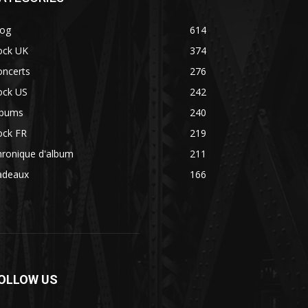
log
614
ock UK
374
oncerts
276
ock US
242
lbums
240
ock FR
219
hronique d'album
211
adeaux
166
OLLOW US