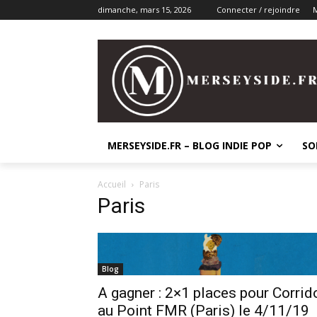
dimanche, mars 15, 2026
Connecter / rejoindre
M
MERSEYSIDE.FR – BLOG INDIE POP
SO
Accueil
Paris
Paris
Blog
A gagner : 2×1 places pour Corrid
au Point FMR (Paris) le 4/11/19