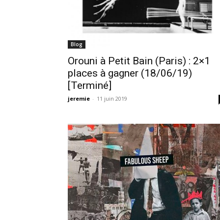
Blog
Orouni à Petit Bain (Paris) : 2×1
places à gagner (18/06/19)
[Terminé]
jeremie
-
11 juin 2019