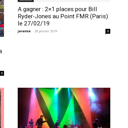
A gagner : 2×1 places pour Bill
Ryder-Jones au Point FMR (Paris)
le 27/02/19
jeremie
-
28 janvier 2019
0
a
0