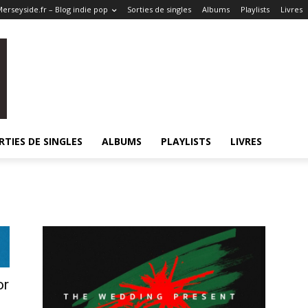
erseyside.fr – Blog indie pop
Sorties de singles
Albums
Playlists
Livres
RTIES DE SINGLES
ALBUMS
PLAYLISTS
LIVRES
or